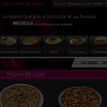
Pâte Fraîche Faite Maison
Accueil
-
Programme de Fidélité
-
A
CB en livraison sur demande
zzas Sucrées
Pizzas De luxe
Pâtes
Escalopes
Sandwich
SALADES
|
D
PIZZAS DE LUXE