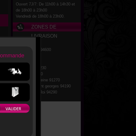
Ouvert 7J/7: De 11h00 à 14h30 et
de 18h00 à 23h00
Vendredi de 18h00 à 23h00.
ZONES DE
LIVRAISON
ns.
Ablon 94480
Choisy-le-Roi 94600
Crosne 91560
Limeil 94450
Montgeron 91230
Valenton 94460
Vigneux-sur-Seine 91270
Villeneuve saint georges 94190
Villeneuve-le-Roi 94290
Yerres 91330