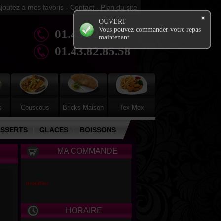
joutez à mes favoris
-
Contact
-
Plan du site
OUVERT
Vous pouvez commander votre repas
01.43.82.69.53
maintenant
01.43.82.85.58
s
Couscous
Bricks Maison
Tex Mex
ESSERTS
|
GLACES
|
BOISSONS
MA COMMANDE
modifier
HORAIRE