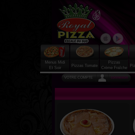
Menus Midi
Pizzas
Pizzas Tomate
Pi
Et Soir
Crème Fraîche
VOTRE COMPTE
connexion