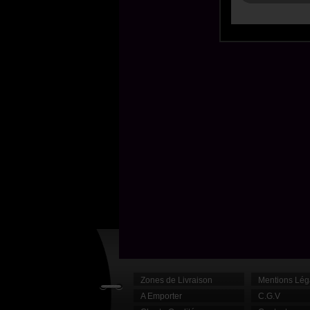
Zones de Livraison
Mentions Lég
A Emporter
C.G.V