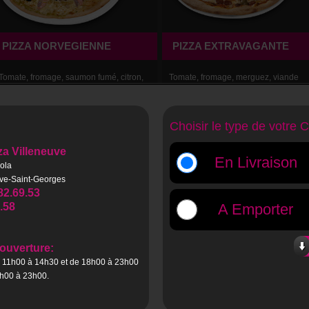
PIZZA NORVEGIENNE
PIZZA EXTRAVAGANTE
Tomate, fromage, saumon fumé, citron,
Tomate, fromage, merguez, viande
crème fraîche.
hachée, champignons, olives, poivro